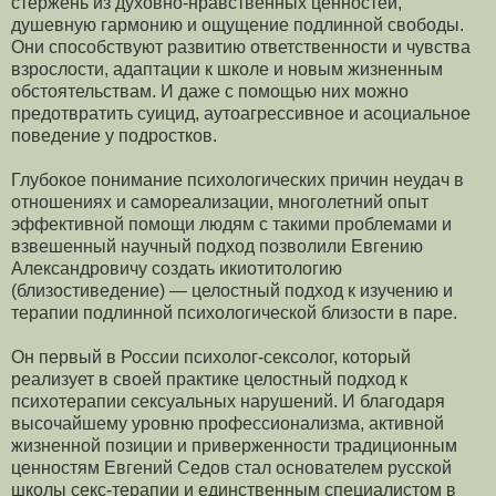
стержень из духовно-нравственных ценностей,
душевную гармонию и ощущение подлинной свободы.
Они способствуют развитию ответственности и чувства
взрослости, адаптации к школе и новым жизненным
обстоятельствам. И даже с помощью них можно
предотвратить суицид, аутоагрессивное и асоциальное
поведение у подростков.
Глубокое понимание психологических причин неудач в
отношениях и самореализации, многолетний опыт
эффективной помощи людям с такими проблемами и
взвешенный научный подход позволили Евгению
Александровичу создать икиотитологию
(близостиведение) — целостный подход к изучению и
терапии подлинной психологической близости в паре.
Он первый в России психолог-сексолог, который
реализует в своей практике целостный подход к
психотерапии сексуальных нарушений. И благодаря
высочайшему уровню профессионализма, активной
жизненной позиции и приверженности традиционным
ценностям Евгений Седов стал основателем русской
школы секс-терапии и единственным специалистом в