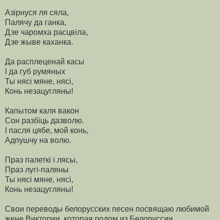
Азірнуся ля сяла,
Палячу да ганка,
Дзе чаромха расцвіла,
Дзе жыве каханка.
Да расплеценай касы
І да губ румяных
Ты нясі мяне, нясі,
Конь незацугляны!
Капытом каля вакон
Сон разбіць дазволю.
І пасля цябе, мой конь,
Адпушчу на волю.
Праз палеткі і лясы,
Праз лугі-паляны
Ты нясі мяне, нясі,
Конь незацугляны!
Свои переводы белорусских песен посвящаю любимой
жене Виктории, которая родом из Белоруссии.