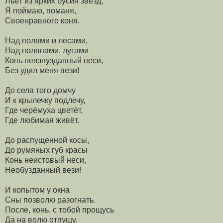
Льёт из ярких бусин звёзд,
Я поймаю, поманя,
Своенравного коня.
Над полями и лесами,
Над полянами, лугами
Конь невзнузданный неси,
Без удил меня вези!
До села того домчу
И к крылечку подлечу,
Где черёмуха цветёт,
Где любимая живёт.
До распущенной косы,
До румяных губ красы
Конь неистовый неси,
Необузданный вези!
И копытом у окна
Сны позволю разогнать.
После, конь, с тобой прощусь
Да на волю отпущу.