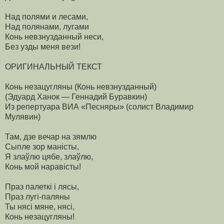
Над полями и лесами,
Над полянами, лугами
Конь невзнузданный неси,
Без узды меня вези!
ОРИГИНАЛЬНЫЙ ТЕКСТ
Конь незацугляны (Конь невзнузданный)
(Эдуард Ханок — Геннадий Буравкин)
Из репертуара ВИА «Песняры» (солист Владимир
Мулявин)
Там, дзе вечар на зямлю
Сыпле зор маністы,
Я злаўлю цябе, злаўлю,
Конь мой наравісты!
Праз палеткі і лясы,
Праз лугі-паляны
Ты нясі мяне, нясі,
Конь незацугляны!