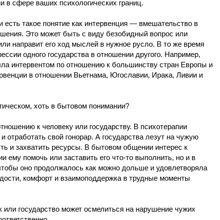
и в сфере ваших психологических границ.
и есть такое понятие как интервенция — вмешательство в
чшения. Это может быть с виду безобидный вопрос или
ли направит его ход мыслей в нужное русло. В то же время
ессии одного государства в отношении другого. Например,
была интервентом по отношению к большинству стран Европы и
венции в отношении Вьетнама, Югославии, Ирака, Ливии и
огическом, хоть в бытовом понимании?
отношению к человеку или государству. В психотерапии
 отработать свой гонорар. А государства лезут на чужую
ть и захватить ресурсы. В бытовом общении интерес к
и ему помочь или заставить его что-то выполнить, но и в
чтобы оно продолжалось как можно дольше и удовлетворяла
адости, комфорт и взаимоподдержка в трудные моменты
к или государство может осмелиться на нарушение чужих
оответственно.