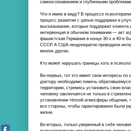
самоосознаванием и глубинными проблемам
Что я имею в виду? В процессе психотерапи
процесс развития с целью поддержки и улу
высказывание, которые поддержат клиента и
интервенция в обычном понимании — акт агр
фашистская Германия в конце 30-х и 40-е 
СССР. А США неоднократно проводили интер
многих других.
Кто может нарушать границы хоть в психол
Во-первых, тот кто имеет свои интересы по 
доктору необходимо помочь обратившемуся и
территорию, стремясь установить свою влас
человеку заключается не только в стремлени
установлении тёплой атмосферы общения, 
все стороны, чтобы гарантированно были р
жизни.
Во-вторых, только уверенный в себе челове
психологических или политических границ с