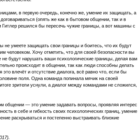
ницами, в первую очередь, конечно же, умение их защищать, а
договариваться (опять же как в бытовом общении, так и в
и Гитлер решился бы пересечь чужие границы, а вот машины с
вы не умеете защищать свои границы и боитесь, что их будут
им человеком. Хочу отметить, что для своей безопасности вы
е не будут нарушать ваши психологические границы, делая вам
зательно происходит в общении, так как люди способны делать
я это влечёт и отсутствие диалога, всё равно что, если бы
оловине поля. Одна команда попинала мячик на своей
 итоге зрители уснули, а диалог между командами не сложился,
ом общении — это умение задавать вопросы, проявляя интерес
нность в себе и гибкость своих психологических границ, умение
мение раскрываться и постепенно выстраивать близкие
017).